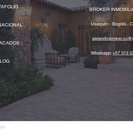
AFOLIO
BROKER INMOBILI
Usaquén - Bogotá - 
NACIONAL
alejandrobroker.co@
ACADOS
Whatsapp:
+57 313 3
LOG
rio