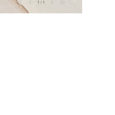
1
/
1
Broker Inmobiliario especializado en
Marketing Digital
Alianzas Comerciales:
INVESTORIST
QRADOR