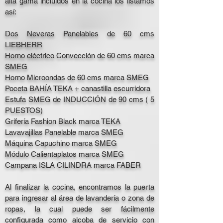
alta gama incluidos en la cocina los listamos
así:
Dos Neveras Panelables de 60 cms
LIEBHERR
Horno eléctrico Convección de 60 cms marca
SMEG
Horno Microondas de 60 cms marca SMEG
Poceta BAHÍA TEKA + canastilla escurridora
Estufa SMEG de INDUCCIÓN de 90 cms ( 5
PUESTOS)
Grifería Fashion Black marca TEKA
Lavavajillas Panelable marca SMEG
Máquina Capuchino marca SMEG
Módulo Calientaplatos marca SMEG
Campana ISLA CILINDRA marca FABER
Al finalizar la cocina, encontramos la puerta
para ingresar al área de lavandería o zona de
ropas, la cual puede ser fácilmente
configurada como alcoba de servicio con