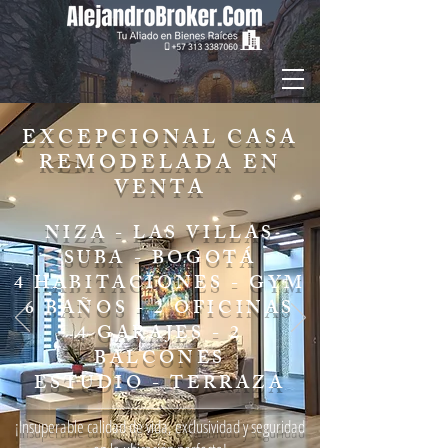
EXCEPCIONAL CASA
REMODELADA EN
VENTA
NIZA - LAS VILLAS
SUBA - BOGOTÁ
4 HABITACIONES - GYM
6 BAÑOS - 2 OFICINAS
4 GARAJES - 2
BALCONES
ESTUDIO - TERRAZA
¡Insuperable calidad de vida, exclusividad y seguridad