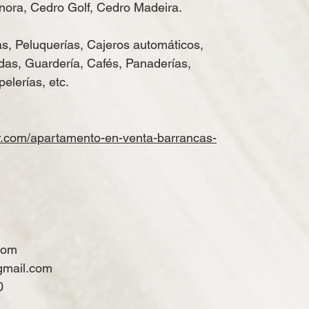
nora, Cedro Golf, Cedro Madeira.
s, Peluquerías, Cajeros automáticos,
das, Guardería, Cafés, Panaderías,
elerías, etc.
r.com/
apartamento-en-venta-barrancas-
com
gmail.com
0