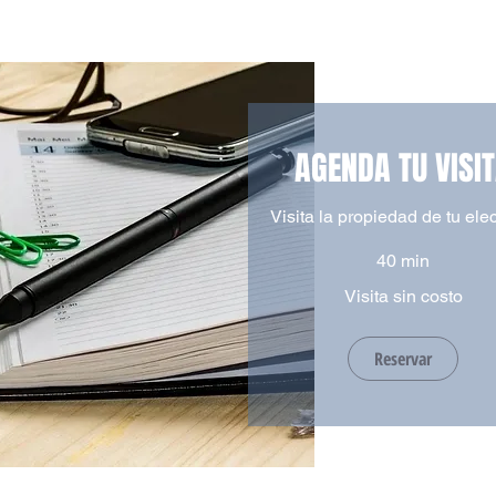
AGENDA TU VISI
Visita la propiedad de tu ele
40 min
Visita
Visita sin costo
sin
costo
Reservar