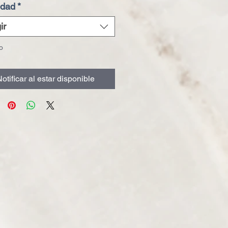
idad
*
ir
o
otificar al estar disponible