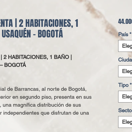
TA | 2 HABITACIONES, 1
44.00
– USAQUÉN – BOGOTÁ
País
*
Eleg
 2 HABITACIONES, 1 BAÑO |
Ciud
– BOGOTÁ
Eleg
Tipo
*
ial de Barrancas, al norte de Bogotá,
Eleg
erior en segundo piso, presenta en sus
a, una m
agnífica distribución de sus
Secto
r independientes que disfrutan de una
Eleg