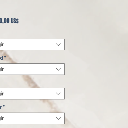
Precio
0,00 US$
ir
ad
*
ir
ir
r
*
ir