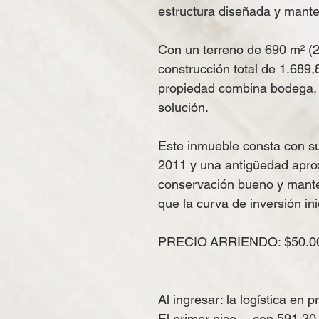
estructura diseñada y manten
Con un terreno de 690 m² (2
construcción total de 1.689,8
propiedad combina bodega, 
solución.
Este inmueble consta con su
2011 y una antigüedad apro
conservación bueno y mante
que la curva de inversión in
PRECIO ARRIENDO:
$50.0
Al ingresar: la logística en 
El primer piso —con 591,30