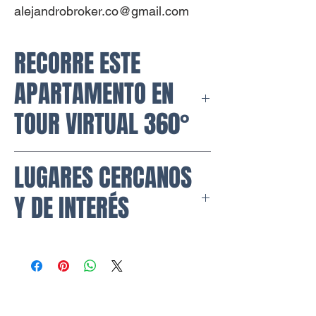
alejandrobroker.co@gmail.com
RECORRE ESTE
APARTAMENTO EN
TOUR VIRTUAL 360°
https://my.matterport.com/show/?
LUGARES CERCANOS
m=9C2PjquXnZw
Y DE INTERÉS
Centros comerciales:
Centro Comercial Parque
Colina
Centro Comercial Plaza 138