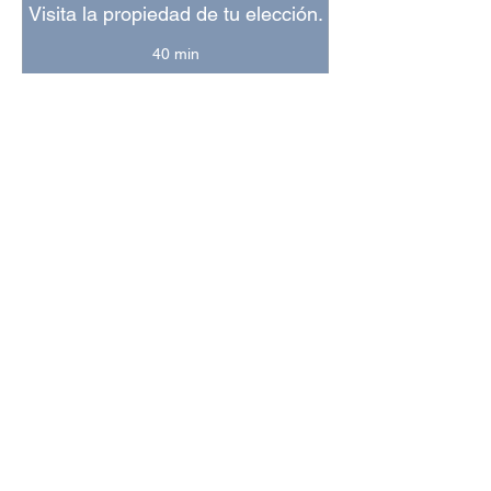
Visita la propiedad de tu elección.
40 min
Visita
Visita sin costo
sin
costo
Reservar
PROPIEDADES
RELACIONADAS
Mesa de los Santos - Santander