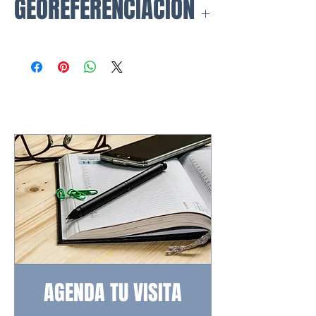
GEOREFERENCIACIÓN
https://www.google.com/maps/@4.
8397278,-74.0603972,3a,47.1y,17
0.33h,91.2t/data=!3m6!1e1!3m4!1
sebr94wTZXSMBwn4Bg_gcug!2e
0!7i16384!8i8192?
hl=es&coh=205409&entry=ttu&g_
ep=EgoyMDI0MTAyMC4wIKXMDS
oASAFQAw%3D%3D
AGENDA TU VISITA