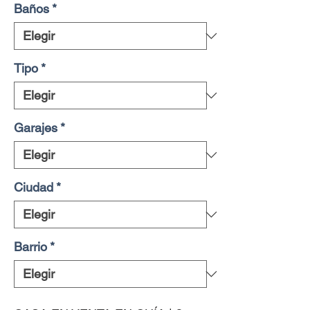
Baños
*
Tipo
*
Garajes
*
Ciudad
*
Barrio
*