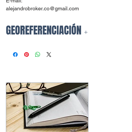
E-mail:
alejandrobroker.co@gmail.com
GEOREFERENCIACIÓN
https://www.google.com/maps/plac
e/Santa+Maria+Del+Rio/@4.8710
59,-74.0586873,17z/data=!3m1!4b
1!4m6!3m5!1s0x8e40787407d504
2b:0xcf3e4d23cacbc609!8m2!3d4.
871059!4d-
74.0586873!16s%2Fg%2F11gzsc
wyh?
entry=ttu&g_ep=EgoyMDI2MDYw
Mi4wIKXMDSoASAFQAw%3D%3
D