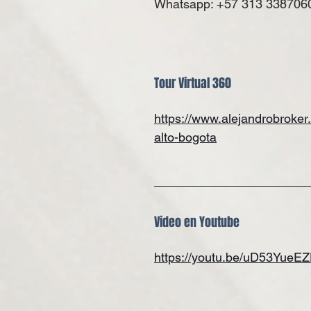
Whatsapp: +57 313 338706
Tour Virtual 360
https://www.alejandrobroker
alto-bogota
Video en Youtube
https://youtu.be/uD53YueE