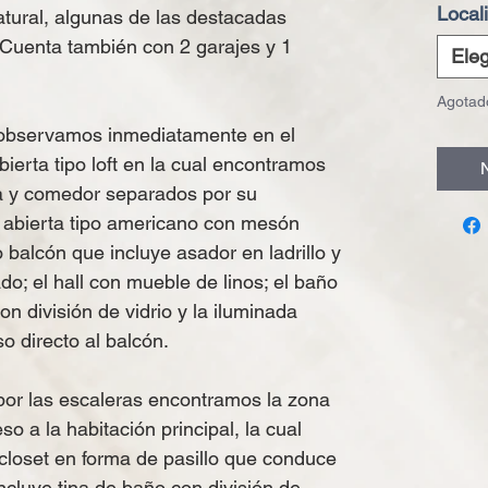
Local
atural, algunas de las destacadas
​ Cuenta también con 2 garajes y 1
Eleg
Agotad
, observamos inmediatamente en el
bierta tipo loft en la cual encontramos
N
la y comedor separados por su
 abierta tipo americano con mesón
o balcón que incluye asador en ladrillo y
o; el hall con mueble de linos; el baño
n división de vidrio y la iluminada
o directo al balcón.
por las escaleras encontramos la zona
so a la habitación principal, la cual
 closet en forma de pasillo que conduce
incluye tina de baño con división de