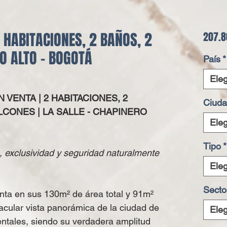
2 HABITACIONES, 2 BAÑOS, 2
207.8
O ALTO - BOGOTÁ
País
*
Eleg
 VENTA | 2 HABITACIONES, 2
Ciud
LCONES | LA SALLE - CHAPINERO
Eleg
Tipo
*
, exclusividad y seguridad naturalmente
Eleg
Secto
nta en sus 130m² de área total y 91m²
acular vista panorámica de la ciudad de
Eleg
entales, siendo su verdadera amplitud