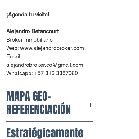
¡Agenda tu visita!
Alejandro Betancourt
Broker Inmobiliario
Web: www.alejandrobroker.com
Email:
alejandrobroker.co@gmail.com
Whatsapp: +57 313 3387060
MAPA GEO-
REFERENCIACIÓN
Google Maps:
Estratégicamente
https://www.google.com/maps/plac