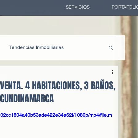
SERVICIOS
PORTAFOLI
Tendencias Inmobiliarias
Tips de Inversión
ENTA. 4 HABITACIONES, 3 BAÑOS,
- CUNDINAMARCA
fe6102cc1804a40b53ade422e34a62f/1080p/mp4/file.m