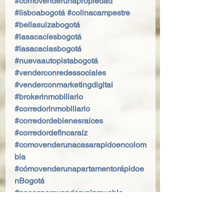
#cómovenderunapropiedad
#lisboabogotá
#colinacampestre
#bellasuizabogotá
#lasacacíesbogotá
#lasacaciasbogotá
#nuevaautopistabogotá
#venderconredessociales
#venderconmarketingdigital
#brokerinmobiliario
#corredorinmobiliario
#corredordebienesraíces
#corredordefincaraíz
#comovenderunacasarapidoencolom
bia
#cómovenderunapartamentorápidoe
nBogotá
#pasosparavenderuninmueble
#venderapartamentorapido
#estrategiasparavenderapartamento