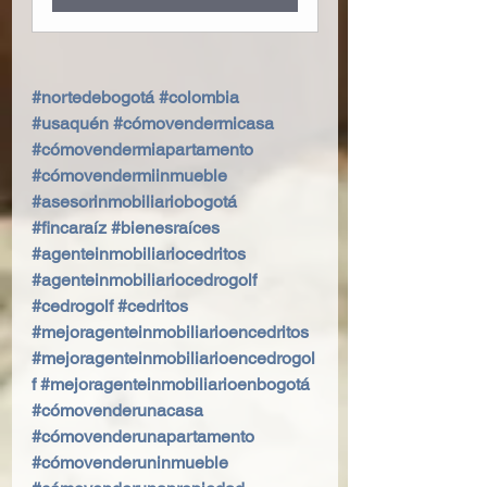
#nortedebogotá
#colombia
#usaquén
#cómovendermicasa
#cómovendermiapartamento
#cómovendermiinmueble
#asesorinmobiliariobogotá
#fincaraíz
#bienesraíces
#agenteinmobiliariocedritos
#agenteinmobiliariocedrogolf
#cedrogolf
#cedritos
#mejoragenteinmobiliarioencedritos
#mejoragenteinmobiliarioencedrogol
f
#mejoragenteinmobiliarioenbogotá
#cómovenderunacasa
#cómovenderunapartamento
#cómovenderuninmueble