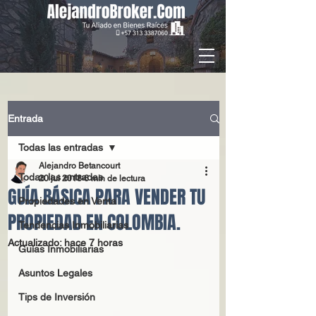
Entrada
Todas las entradas
Alejandro Betancourt
Todas las entradas
20 jul 2018
6 min de lectura
GUÍA BÁSICA PARA VENDER TU
Propiedades en Venta
PROPIEDAD EN COLOMBIA.
Tendencias Inmobiliarias
Actualizado:
hace 7 horas
Guías Inmobiliarias
Asuntos Legales
Tips de Inversión