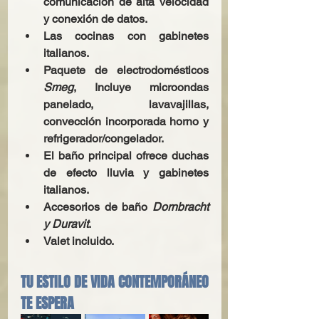
comunicación de alta velocidad 
y conexión de datos.
Las cocinas con gabinetes 
italianos.
Paquete de electrodomésticos 
Smeg
, Incluye microondas 
panelado, lavavajillas, 
convección incorporada horno y 
refrigerador/congelador.
El baño principal ofrece duchas 
de efecto lluvia y gabinetes 
italianos.
Accesorios de baño 
Dornbracht 
y Duravit
.
Valet incluido.
TU ESTILO DE VIDA CONTEMPORÁNEO 
TE ESPERA