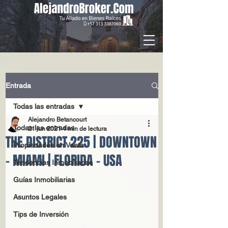
Entrada
Todas las entradas
Alejandro Betancourt
Todas las entradas
21 jun 2021
4 min de lectura
THE DISTRICT 225 | DOWNTOWN
Propiedades en Venta
- MIAMI | FLORIDA - USA
Tendencias Inmobiliarias
Guías Inmobiliarias
Asuntos Legales
Tips de Inversión