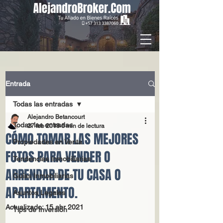
Entrada
Todas las entradas
Alejandro Betancourt
Todas las entradas
27 feb 2018
6 min de lectura
CÓMO TOMAR LAS MEJORES
Propiedades en Venta
FOTOS PARA VENDER O
Tendencias Inmobiliarias
ARRENDAR DE TU CASA O
Guías Inmobiliarias
APARTAMENTO.
Asuntos Legales
Actualizado:
15 abr 2021
Tips de Inversión