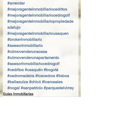
#arrendar
#mejoragenteinmobiliariocedritos
#mejoragenteinmobiliariocedrogolf
#mejoragenteinmobiliariopropiedade
sdelujo
#mejoragenteinmobiliariousaquen
#brokerinmobiliario
#asesorinmobiliario
#cómovenderunacasa
#cómovenderunapartamento
#asesorinmobiliariocedrogolf
#cedritos
#usaquén
#bogotá
#cedromadeira
#loscedros
#lisboa
#bellasuiza
#chicó
#losrosales
#nogal
#sanpatricio
#parquedelvirrey
Guías Inmobiliarias