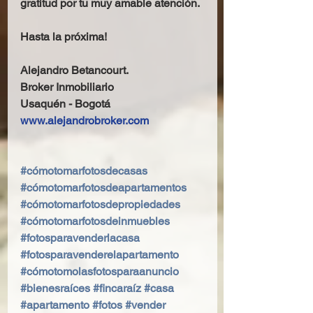
gratitud por tu muy amable atención.
Hasta la próxima!
Alejandro Betancourt.
Broker Inmobiliario
Usaquén - Bogotá
www.alejandrobroker.com
#cómotomarfotosdecasas
#cómotomarfotosdeapartamentos
#cómotomarfotosdepropiedades
#cómotomarfotosdeinmuebles
#fotosparavenderlacasa
#fotosparavenderelapartamento
#cómotomolasfotosparaanuncio
#bienesraíces
#fincaraíz
#casa
#apartamento
#fotos
#vender