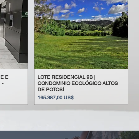
RE E
LOTE RESIDENCIAL 9B |
 -
CONDOMINIO ECOLÓGICO ALTOS
DE POTOSÍ
Precio
165.387,00 US$
Ricaurte - Cundinamarca
Chapinero Alto - Bogotá
Prado - Tolima
La Candelaria - Medellín
Alvarado - Tolima
Los Rosales - Chapinero