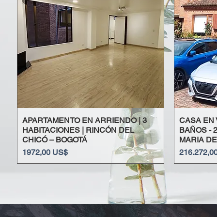
APARTAMENTO EN ARRIENDO | 3
CASA EN V
HABITACIONES | RINCÓN DEL
BAÑOS - 
CHICÓ – BOGOTÁ
MARIA DE
Precio
Precio
1972,00 US$
216.272,0
Toberín - Bogotá
Barrancas | Bogotá
El Castillo - Bogotá
La Balsa | Chía
Punta Cana | Rep. Dominicana
El Castillo - Chapinero
El Paraíso - Tibasosa - Boyacá
Mesa de los 
Barrancas | 
Chicó Reserv
El Chicó - Bo
Punta Cana 
Bosque de P
Riviera Maya