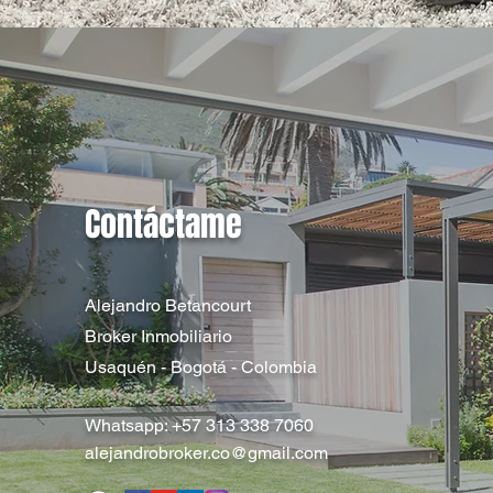
Contáctame
Alejandro Betancourt
Broker Inmobiliario
Usaquén - Bogotá - Colombia
Whatsapp: +57 313 338 7060
alejandrobroker.co@gmail.com