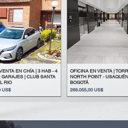
ENTA EN CHÍA | 3 HAB - 4
OFICINA EN VENTA | TOR
2 GARAJES | CLUB SANTA
NORTH POINT - USAQUÉN
L RIO
BOGOTÁ
Precio
0 US$
268.055,00 US$
Santos - Santander
Bogotá
ado - Bogotá
gotá
| Rep. Dominicana
inos - Usaquén
 | México
Toberín - Bogotá
Bosque Calderón - Bogotá
Alvarado - Tolima
Nueva Autopista - Usaquén
Conquistadores - Medellín
Punta Cana | Rep. Dominicana