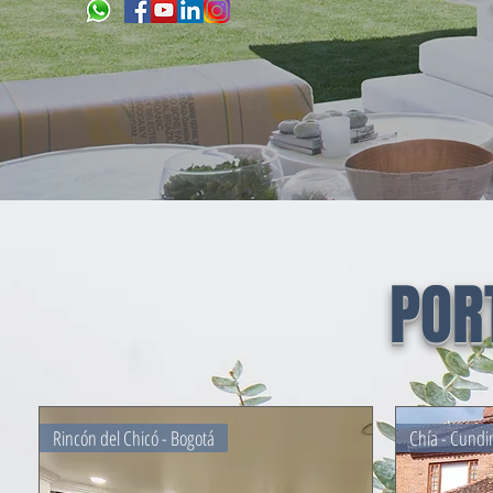
POR
Rincón del Chicó - Bogotá
Chía - Cund