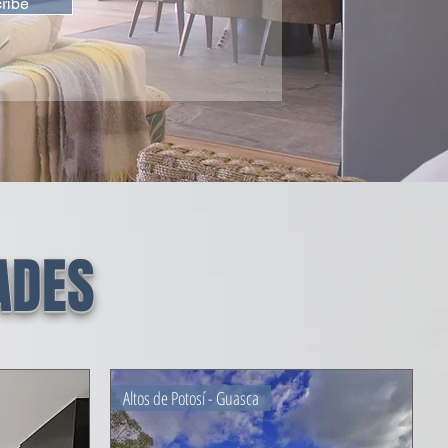
ribe
ADES
Altos de Potosí - Guasca