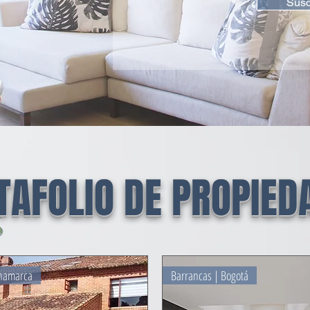
Susc
TAFOLIO DE PROPIED
inamarca
Barrancas | Bogotá