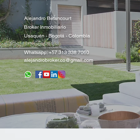
Alejandro Betancourt
Broker Inmobiliario
Usaquén - Bogotá - Colombia
Whatsapp: +57 313 338 7060
alejandrobroker.co@gmail.com