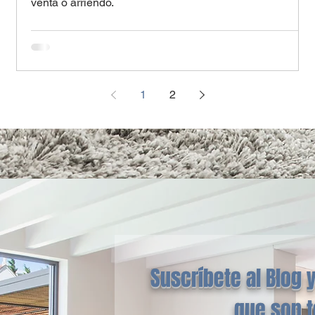
venta o arriendo.
1
2
Suscríbete al Blog y
que son 