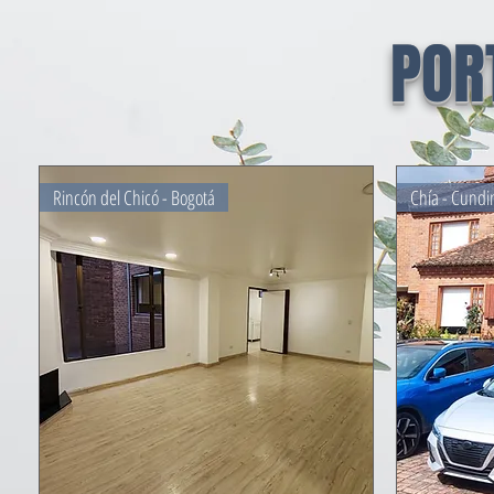
POR
Rincón del Chicó - Bogotá
Chía - Cund