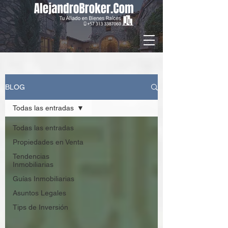
BLOG
Todas las entradas
Todas las entradas
Propiedades en Venta
Tendencias
Inmobiliarias
Guías Inmobiliarias
Asuntos Legales
Tips de Inversión